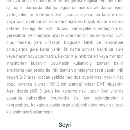
mevcut değilse hastanede tedavi gerekli değildir. Pıhtının karın
içi toplar damarda olduğu olgularda acil olarak damar içine
yerleştirilen bir kateterle pıhtı çözücü ilaçların da kullanılması
veya bazı özel durumlarda karın içindeki büyük toplar damara
kateter tekniği ile pıhtı tutucu şemsiyelerin yerleştirilmesi
gerekebilir. Her hastaya uyacak standart bir tedavi yoktur. DVT
oluş nedeni, yeri, ultrason bulguları, klinik ve laboratuar
sonuçlarına göre karar verilir .İlk hafta sonrası belirli bir süre
veya hayat boyu coumadin, Faktör X a inhibitörleri veya trombin
inhibitörleri kullanılır. Coumadin kullanıldığı zaman belirli
aralıklarla kan tetkiki ile INR denilen pıhtılaşma testi yapılır .INR
değeri 2-3 arası olacak şekilde ilaç doz ayarlaması yapılır. İlaç
dozu yetersiz olursa (INR 2 nin altında) tekrar DVT oluşabilir.
Aşırı dozda (INR 3 üstü) ise kanama riski vardır. Son yıllarda
yukarıda bahsedilen coumadin dışı kan sulandırıcılar (
rivoraxaban, Apixaban, dabigatran gibi) çok daha yaygın olarak
kullanılmaya başlanmıştır.
Seyri