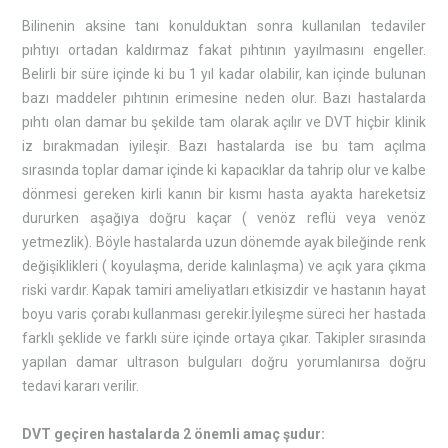
Bilinenin aksine tanı konulduktan sonra kullanılan tedaviler
pıhtıyı ortadan kaldırmaz fakat pıhtının yayılmasını engeller.
Belirli bir süre içinde ki bu 1 yıl kadar olabilir, kan içinde bulunan
bazı maddeler pıhtının erimesine neden olur. Bazı hastalarda
pıhtı olan damar bu şekilde tam olarak açılır ve DVT hiçbir klinik
iz bırakmadan iyileşir. Bazı hastalarda ise bu tam açılma
sırasında toplar damar içinde ki kapacıklar da tahrip olur ve kalbe
dönmesi gereken kirli kanın bir kısmı hasta ayakta hareketsiz
dururken aşağıya doğru kaçar ( venöz reflü veya venöz
yetmezlik). Böyle hastalarda uzun dönemde ayak bileğinde renk
değişiklikleri ( koyulaşma, deride kalınlaşma) ve açık yara çıkma
riski vardır. Kapak tamiri ameliyatları etkisizdir ve hastanın hayat
boyu varis çorabı kullanması gerekir.İyileşme süreci her hastada
farklı şeklide ve farklı süre içinde ortaya çıkar. Takipler sırasında
yapılan damar ultrason bulguları doğru yorumlanırsa doğru
tedavi kararı verilir.
DVT geçiren hastalarda 2 önemli amaç şudur: