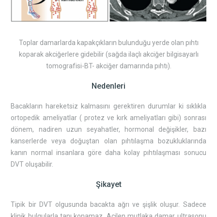
Toplar damarlarda kapakçıkların bulunduğu yerde olan pıhtı
koparak akciğerlere gidebilir (sağda ilaçlı akciğer bilgisayarlı
tomografisi-BT- akciğer damarında pıhtı).
Nedenleri
Bacakların hareketsiz kalmasını gerektiren durumlar ki sıklıkla
ortopedik ameliyatlar ( protez ve kırk ameliyatları gibi) sonrası
dönem, nadiren uzun seyahatler, hormonal değişikler, bazı
kanserlerde veya doğuştan olan pıhtılaşma bozukluklarında
kanın normal insanlara göre daha kolay pıhtılaşması sonucu
DVT oluşabilir.
Şikayet
Tipik bir DVT olgusunda bacakta ağrı ve şişlik oluşur. Sadece
klinik bulgularla tanı konamaz. Acilen mutlaka damar ultrasonu