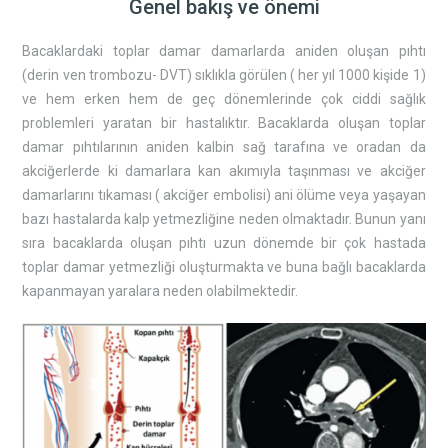
Genel bakış ve önemi
Bacaklardaki toplar damar damarlarda aniden oluşan pıhtı
(derin ven trombozu- DVT) sıklıkla görülen ( her yıl 1000 kişide 1)
ve hem erken hem de geç dönemlerinde çok ciddi sağlık
problemleri yaratan bir hastalıktır. Bacaklarda oluşan toplar
damar pıhtılarının aniden kalbin sağ tarafına ve oradan da
akciğerlerde ki damarlara kan akımıyla taşınması ve akciğer
damarlarını tıkaması ( akciğer embolisi) ani ölüme veya yaşayan
bazı hastalarda kalp yetmezliğine neden olmaktadır. Bunun yanı
sıra bacaklarda oluşan pıhtı uzun dönemde bir çok hastada
toplar damar yetmezliği oluşturmakta ve buna bağlı bacaklarda
kapanmayan yaralara neden olabilmektedir.