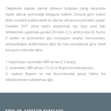
Takiplerde yapılan damar ultrason bulguları hangi derecede
toplar damar yetmezliği olduğunu belirler. Sonuca göre önlem
alınır ve belirli aralıkla klinik ve damar ultrasonu kontrolleri yapılır.
Yeniden DVT olma riskini araştırmak için bazı özel kan
tetkiklerinin yapılması gerekir (Protein C, S, antitrombin III, factor
V leiden ve protrombin gen mutasyon analizi, homosistein,
anticardiolipin antikorlarları gibi). Bu test sonuçlarına göre farklı
koruyucu önlemler alınır:
1-hayat boyu coumadin (INR amacı 2-3 arası),
2- coumadin ( INR amacı 1.5-2) ve Aspirin kombinasyonu,
3- sadece Aspirin ve risk durumlarında geçici faktor Xa
inhibitörlerinin kullanılması gibi.
PROF. DR. SADETTIN KARACAGIL